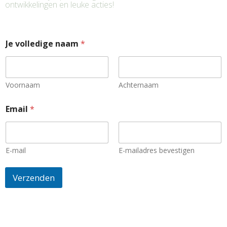
ontwikkelingen en leuke acties!
Je volledige naam
*
Voornaam
Achternaam
*
Email
*
E
m
a
i
l
E-mail
E-mailadres bevestigen
*
Verzenden