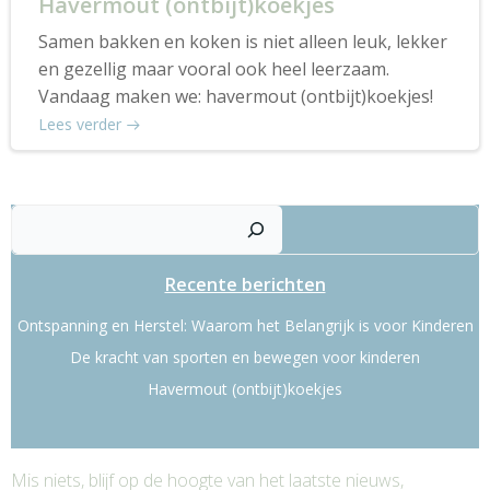
Havermout (ontbijt)koekjes
Samen bakken en koken is niet alleen leuk, lekker
en gezellig maar vooral ook heel leerzaam.
Vandaag maken we: havermout (ontbijt)koekjes!
Lees verder
Zoek
Recente berichten
Ontspanning en Herstel: Waarom het Belangrijk is voor Kinderen
De kracht van sporten en bewegen voor kinderen
Havermout (ontbijt)koekjes
Mis niets, blijf op de hoogte van het laatste nieuws,