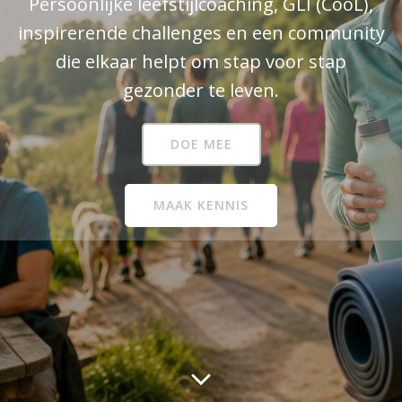
Persoonlijke leefstijlcoaching, GLI (CooL),
inspirerende challenges en een community
die elkaar helpt om stap voor stap
gezonder te leven.
DOE MEE
MAAK KENNIS